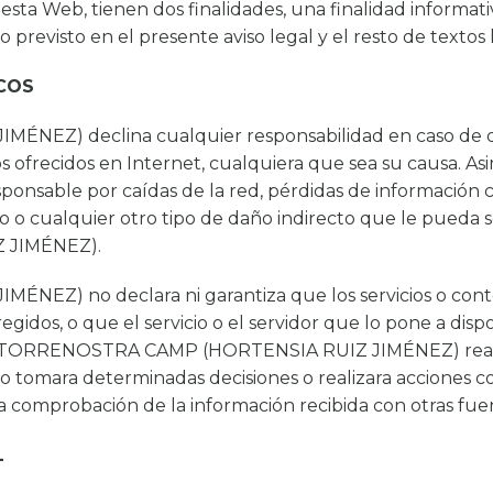
ta Web, tienen dos finalidades, una finalidad informativa
 lo previsto en el presente aviso legal y el resto de texto
COS
Z) declina cualquier responsabilidad en caso de qu
dos ofrecidos en Internet, cualquiera que sea su caus
nsable por caídas de la red, pérdidas de información c
o o cualquier otro tipo de daño indirecto que le pueda s
 JIMÉNEZ).
Z) no declara ni garantiza que los servicios o conte
egidos, o que el servicio o el servidor que lo pone a dispo
ue TORRENOSTRA CAMP (HORTENSIA RUIZ JIMÉNEZ) realiza
io tomara determinadas decisiones o realizara acciones co
a comprobación de la información recibida con otras fue
L