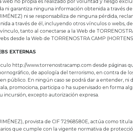
na web no propia es realizado por voluntad y riesgo e
i garantiza ninguna información obtenida a través de 
Z) ni se responsabiliza de ninguna pérdida, reclamac
ida a través de él, incluyendo otros vínculos o webs, de l
l un vínculo, tanto al conectarse a la Web de TORREN
ras webs desde la Web de TORRENOSTRA CAMP (HORTENS
EBS EXTERNAS
nculo http://www.torrenostracamp.com desde páginas q
pornográfico, de apología del terrorismo, en contra de 
al orden público. En ningún caso se podrá dar a entende
la, promociona, participa o ha supervisado en forma al
su incursión, excepto autorización expresa.
Z), provista de CIF 72968580E, actúa como titular, 
arios que cumple con la vigente normativa de protección 