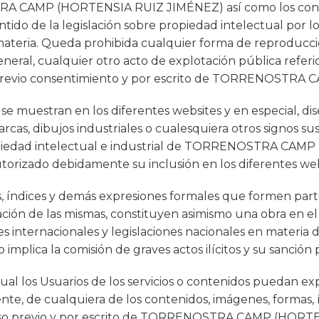
A CAMP (HORTENSIA RUIZ JIMÉNEZ) así como los conteni
tido de la legislación sobre propiedad intelectual por lo
 materia. Queda prohibida cualquier forma de reproducció
general, cualquier otro acto de explotación pública refer
 y previo consentimiento y por escrito de TORRENOSTR
 muestran en los diferentes websites y en especial, diseño
as, dibujos industriales o cualesquiera otros signos susc
ropiedad intelectual e industrial de TORRENOSTRA CA
utorizado debidamente su inclusión en los diferentes web
s, índices y demás expresiones formales que formen part
zación de las mismas, constituyen asimismo una obra en 
es internacionales y legislaciones nacionales en materia
mplica la comisión de graves actos ilícitos y su sanción po
al los Usuarios de los servicios o contenidos puedan exp
ente, de cualquiera de los contenidos, imágenes, formas
miso previo y por escrito de TORRENOSTRA CAMP (HORT