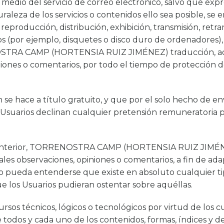
 medio del servicio de correo electrónico, salvo que exp
aturaleza de los servicios o contenidos ello sea posible
oducción, distribución, exhibición, transmisión, retran
s (por ejemplo, disquetes o disco duro de ordenadores), d
STRA CAMP (HORTENSIA RUIZ JIMÉNEZ) traducción, adap
niones o comentarios, por todo el tiempo de protección 
 se hace a título gratuito, y que por el solo hecho de en
los Usuarios declinan cualquier pretensión remunerato
fo anterior, TORRENOSTRA CAMP (HORTENSIA RUIZ JIMÉN
tales observaciones, opiniones o comentarios, a fin de ad
llo pueda entenderse que existe en absoluto cualquier ti
 los Usuarios pudieran ostentar sobre aquéllas.
sos técnicos, lógicos o tecnológicos por virtud de los c
 de todos y cada uno de los contenidos, formas, índices 