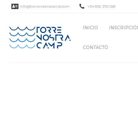
info@torrenostracamp.com
+34 692 376 558
INICIO
INSCRIPCIÓ
CONTACTO
ENCUESTA DE SATI
EXTRAESCOLARES 20